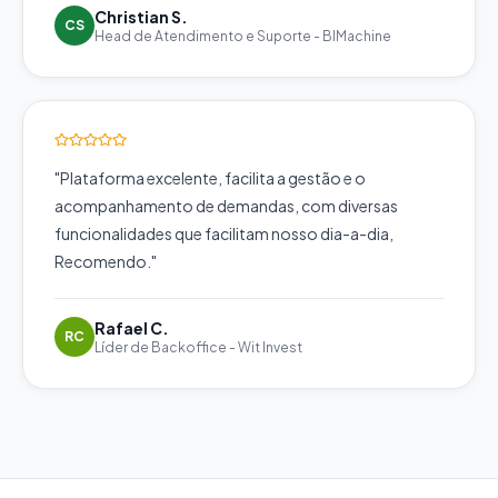
Christian S.
CS
Head de Atendimento e Suporte
-
BIMachine
"
Plataforma excelente, facilita a gestão e o
acompanhamento de demandas, com diversas
funcionalidades que facilitam nosso dia-a-dia,
Recomendo.
"
Rafael C.
RC
Líder de Backoffice
-
Wit Invest