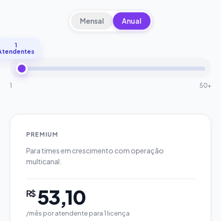
Mensal
Anual
1
Atendentes
1
50+
PREMIUM
Para times em crescimento com operação
multicanal.
53,10
R$
/mês por atendente
para
1
licença