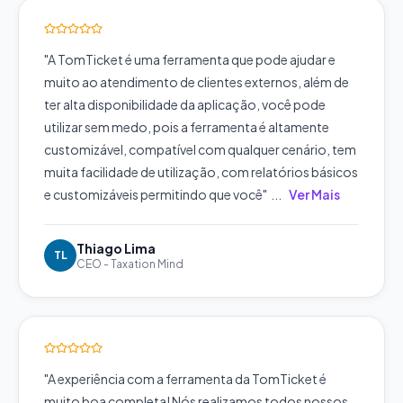
"
A TomTicket é uma ferramenta que pode ajudar e
muito ao atendimento de clientes externos, além de
ter alta disponibilidade da aplicação, você pode
utilizar sem medo, pois a ferramenta é altamente
customizável, compatível com qualquer cenário, tem
muita facilidade de utilização, com relatórios básicos
e customizáveis permitindo que você
"
...
Ver Mais
Thiago Lima
TL
CEO
-
Taxation Mind
"
A experiência com a ferramenta da TomTicket é
muito boa completa! Nós realizamos todos nossos