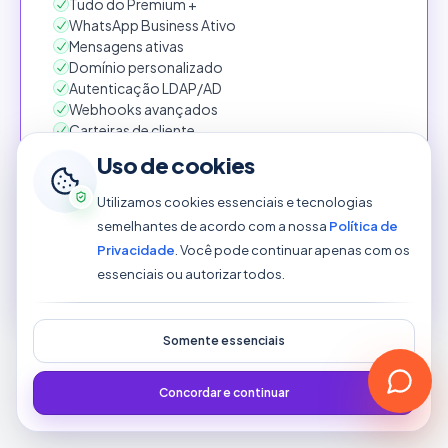
Tudo do Premium +
WhatsApp Business Ativo
Mensagens ativas
Domínio personalizado
Autenticação LDAP/AD
Webhooks avançados
Carteiras de cliente
Chamados recorrentes
Uso de cookies
Kanban
E muito mais...
Utilizamos cookies essenciais e tecnologias
semelhantes de acordo com a nossa
Política de
Privacidade
. Você pode continuar apenas com os
Testar 7 dias grátis
essenciais ou autorizar todos.
Somente essenciais
Sem cartão de crédito para testar. Dúvidas?
Fale com nosso time
Concordar e continuar