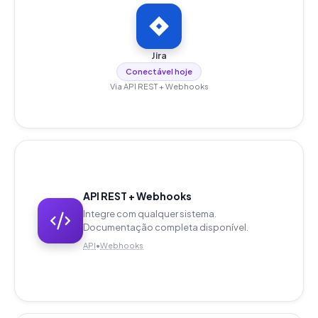
Jira
Conectável hoje
Via API REST + Webhooks
API REST + Webhooks
Integre com qualquer sistema.
Documentação completa disponível.
API
•
Webhooks