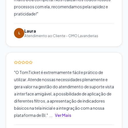
processos com ela, recomendamos pela rapidez e
praticidade!
"
Laura
L
Atendimento ao Cliente
-
OMO Lavanderias
"
O TomTicket é extremamente fácil e prático de
utilizar. Atende nossas necessidades plenamente e
gera valor na gestão do atendimento de suporte vista
a interface amigável, a possibilidade de aplicação de
diferentes filtros, a apresentação de indicadores
básicos na tela inicial e a integração com a nossa
plataforma de BI.
"
...
Ver Mais