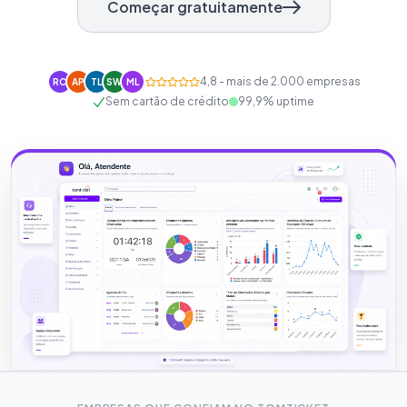
Começar gratuitamente
4,8 - mais de 2.000 empresas
RC
AP
TL
SW
ML
Sem cartão de crédito
99,9% uptime