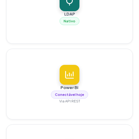
LDAP
Nativo
Power BI
Conectável hoje
Via API REST