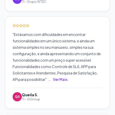
TI
-
Grupo WTEC
"
Estávamos com dificuldades em encontrar
funcionalidades em um único sistema, e ainda um
sistema simples no seu manuseio, simples na sua
configuração, e ainda apresentando um conjunto de
funcionalidades com um preço super acessível.
Funcionalidades como Controle de SLA, APP para
Solicitantes e Atendentes, Pesquisa de Satisfação,
API para possibilitar
"
...
Ver Mais
Queila S.
QS
TI
-
GiGroup