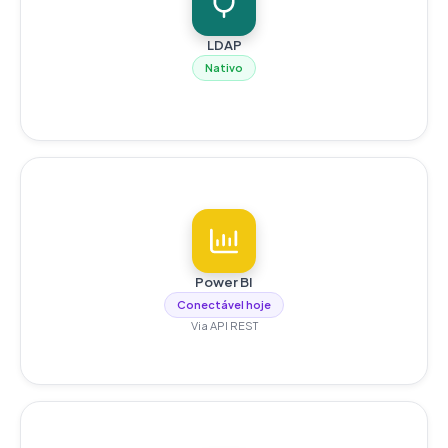
LDAP
Nativo
Power BI
Conectável hoje
Via API REST