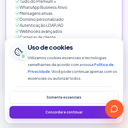
Tudo do Premium +
WhatsApp Business Ativo
Mensagens ativas
Domínio personalizado
Autenticação LDAP/AD
Webhooks avançados
Carteiras de cliente
Chamados recorrentes
Uso de cookies
Kanban
E muito mais...
Utilizamos cookies essenciais e tecnologias
semelhantes de acordo com a nossa
Política de
Privacidade
. Você pode continuar apenas com os
Testar 7 dias grátis
essenciais ou autorizar todos.
Somente essenciais
Sem cartão de crédito para testar. Dúvidas?
Fale com nosso time
Concordar e continuar