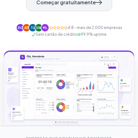
Começar gratuitamente
4,8 - mais de 2.000 empresas
RC
AP
TL
SW
ML
Sem cartão de crédito
99,9% uptime