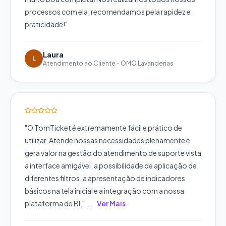
processos com ela, recomendamos pela rapidez e
praticidade!
"
Laura
L
Atendimento ao Cliente
-
OMO Lavanderias
"
O TomTicket é extremamente fácil e prático de
utilizar. Atende nossas necessidades plenamente e
gera valor na gestão do atendimento de suporte vista
a interface amigável, a possibilidade de aplicação de
diferentes filtros, a apresentação de indicadores
básicos na tela inicial e a integração com a nossa
plataforma de BI.
"
...
Ver Mais