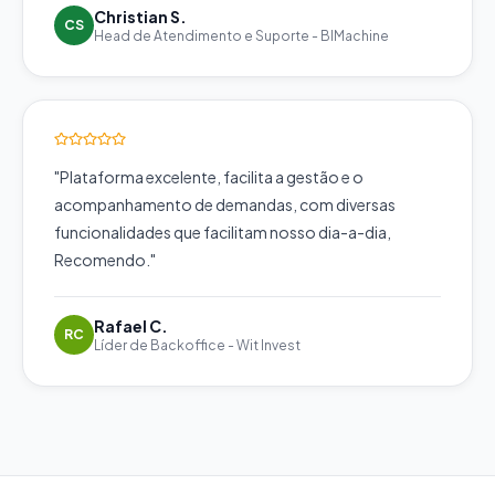
Christian S.
CS
Head de Atendimento e Suporte
-
BIMachine
"
Plataforma excelente, facilita a gestão e o
acompanhamento de demandas, com diversas
funcionalidades que facilitam nosso dia-a-dia,
Recomendo.
"
Rafael C.
RC
Líder de Backoffice
-
Wit Invest