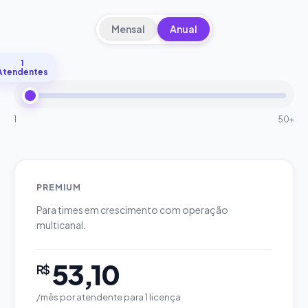
Mensal
Anual
1
Atendentes
1
50+
PREMIUM
Para times em crescimento com operação
multicanal.
53,10
R$
/mês por atendente
para
1
licença