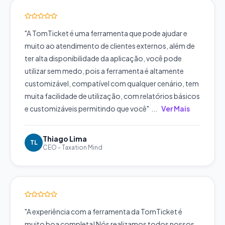
"
A TomTicket é uma ferramenta que pode ajudar e
muito ao atendimento de clientes externos, além de
ter alta disponibilidade da aplicação, você pode
utilizar sem medo, pois a ferramenta é altamente
customizável, compatível com qualquer cenário, tem
muita facilidade de utilização, com relatórios básicos
e customizáveis permitindo que você
"
...
Ver Mais
Thiago Lima
TL
CEO
-
Taxation Mind
"
A experiência com a ferramenta da TomTicket é
muito boa completa! Nós realizamos todos nossos