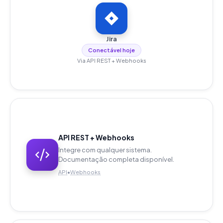
Jira
Conectável hoje
Via API REST + Webhooks
API REST + Webhooks
Integre com qualquer sistema.
Documentação completa disponível.
API
•
Webhooks