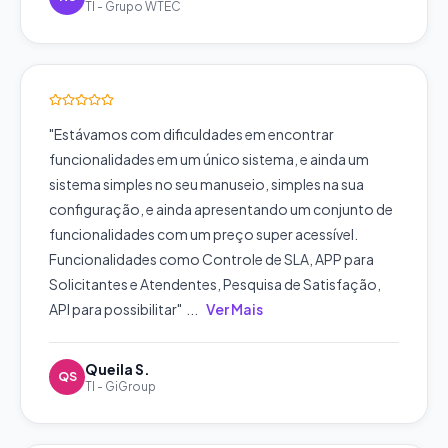
TI
-
Grupo WTEC
"
Estávamos com dificuldades em encontrar
funcionalidades em um único sistema, e ainda um
sistema simples no seu manuseio, simples na sua
configuração, e ainda apresentando um conjunto de
funcionalidades com um preço super acessível.
Funcionalidades como Controle de SLA, APP para
Solicitantes e Atendentes, Pesquisa de Satisfação,
API para possibilitar
"
...
Ver Mais
Queila S.
QS
TI
-
GiGroup