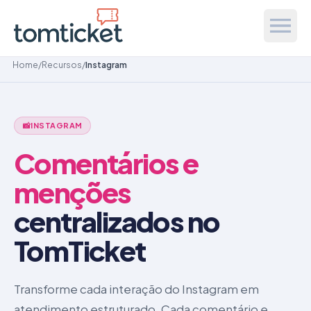
Home
/
Recursos
/
Instagram
📸
INSTAGRAM
Comentários e
menções
centralizados no
TomTicket
Transforme cada interação do Instagram em
atendimento estruturado. Cada comentário e